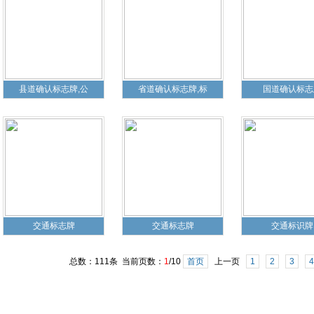
县道确认标志牌,公
省道确认标志牌,标
国道确认标志
交通标志牌
交通标志牌
交通标识牌
总数：111条 当前页数：
1
/10
首页
上一页
1
2
3
4