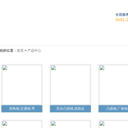
全国服
0591
新闻动态
产品中心
安装案例
人才招聘
你的位置：
首页
>
产品中心
拐角镜,交通镜,弯
安全凸面镜,道路反
凸面镜,广角镜