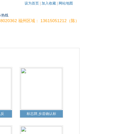
设为首页
|
加入收藏
|
网站地图
务热线
-28020362 福州区域： 13615051212（陈）
联系我们
访客留言
,反
标志牌,乡道确认标