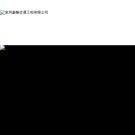
网站首页
关于鑫畅
新闻动态
产品中
县道确认标志牌,
泉州交通标志牌