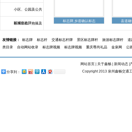
小区、公园及公共
标志牌,乡道确认标志
县道确
区域标志牌
标牌立柱、抱箍及
附件
友情链接：
标志牌
标志杆
交通标志杆牌
景区标志牌杆
旅游标志牌杆
道
类目录
自动网站收录
标志牌视频
标志牌视频
重庆尊尚礼品
金泉网
公
泉州道路标线实
网站首页
|
关于鑫畅
|
新闻动态
|
Copyright 2013 泉州鑫畅交通工
分享到：
电力标志牌,电力标识
电力标
泉州热熔标线