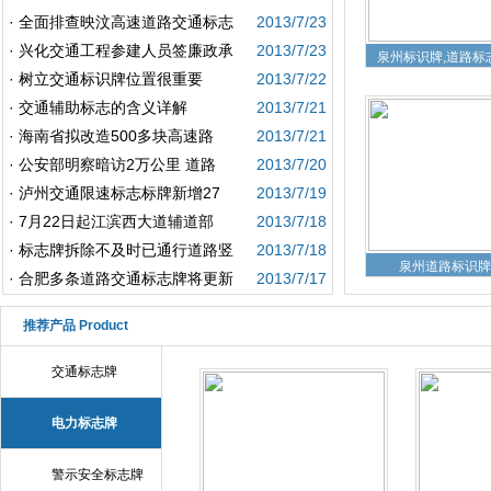
·
全面排查映汶高速道路交通标志
2013/7/23
泉州标识牌,道路标
·
兴化交通工程参建人员签廉政承
2013/7/23
·
树立交通标识牌位置很重要
2013/7/22
·
交通辅助标志的含义详解
2013/7/21
·
海南省拟改造500多块高速路
2013/7/21
·
公安部明察暗访2万公里 道路
2013/7/20
·
泸州交通限速标志标牌新增27
2013/7/19
·
7月22日起江滨西大道辅道部
2013/7/18
·
标志牌拆除不及时已通行道路竖
2013/7/18
泉州道路标识牌
·
合肥多条道路交通标志牌将更新
2013/7/17
推荐产品 Product
交通标志牌
电力标志牌
泉州标志牌
警示安全标志牌