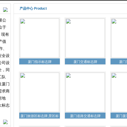
厦门交通标志牌
厦门交通标志牌
厦门
产品中心 Product
限公
位于
，现有
产值
作、
安全设
厦门指示标志牌
厦门交通标志牌
厦门
公司设
全，同
工队
注厦门
需求商
房地
大标志
厦门旅游区标志牌,景区标
厦门道路交通标志牌
厦门厦