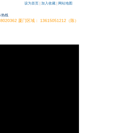
设为首页
|
加入收藏
|
网站地图
务热线
-28020362 厦门区域： 13615051212（陈）
镜,广角镜,反光
厦门标志牌,乡道确认标志
联系我们
访客留言
道确认标志牌
厦门交通标志牌