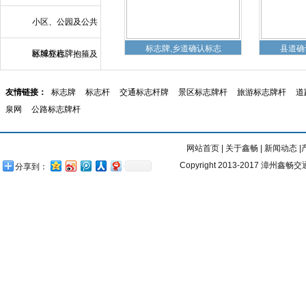
漳州标志牌
小区、公园及公共
标志牌,乡道确认标志
县道确
区域标志牌
标牌立柱、抱箍及
附件
友情链接：
标志牌
标志杆
交通标志杆牌
景区标志牌杆
旅游标志牌杆
道
泉网
公路标志牌杆
漳州道路标线实
网站首页
|
关于鑫畅
|
新闻动态
|
Copyright 2013-2017 漳州鑫畅交
分享到：
电力标志牌,电力标识
电力标
漳州热熔标线