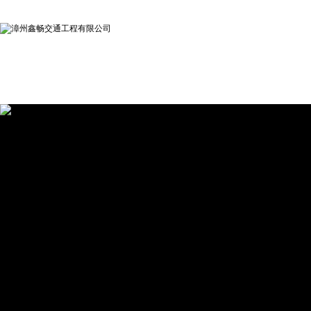
漳州拐角镜,交通镜,
网站首页
关于鑫畅
新闻动态
产品中
县道确认标志牌,
漳州交通标志牌