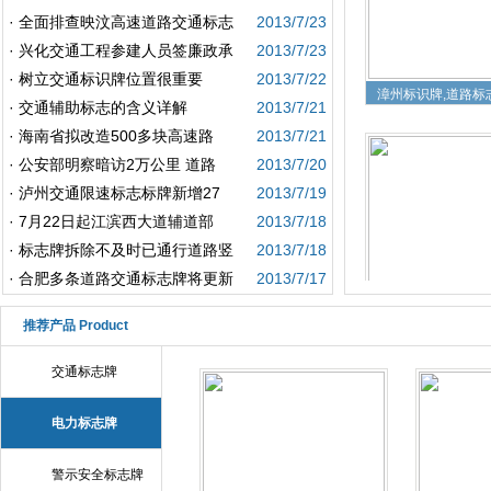
·
全面排查映汶高速道路交通标志
2013/7/23
·
兴化交通工程参建人员签廉政承
2013/7/23
·
树立交通标识牌位置很重要
2013/7/22
漳州标识牌,道路标
·
交通辅助标志的含义详解
2013/7/21
·
海南省拟改造500多块高速路
2013/7/21
·
公安部明察暗访2万公里 道路
2013/7/20
·
泸州交通限速标志标牌新增27
2013/7/19
·
7月22日起江滨西大道辅道部
2013/7/18
·
标志牌拆除不及时已通行道路竖
2013/7/18
·
合肥多条道路交通标志牌将更新
2013/7/17
漳州道路标识牌
推荐产品 Product
交通标志牌
电力标志牌
警示安全标志牌